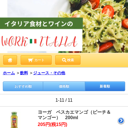
カート
検索
ホーム
＞
飲料
＞
ジュース・その他
おすすめ順
価格順
新着順
1-11 / 11
ヨーガ ペスカエマンゴ（ピーチ＆
マンゴー） 200ml
205円(税15円)