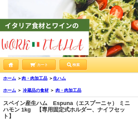
カート
検索
ホーム
＞
肉・肉加工品
＞
生ハム
ホーム
＞
冷蔵品の食材
＞
肉・肉加工品
スペイン産生ハム Espuna（エスプーニャ） ミニ
ハモン 1kg 【専用固定式ホルダー、ナイフセッ
ト】