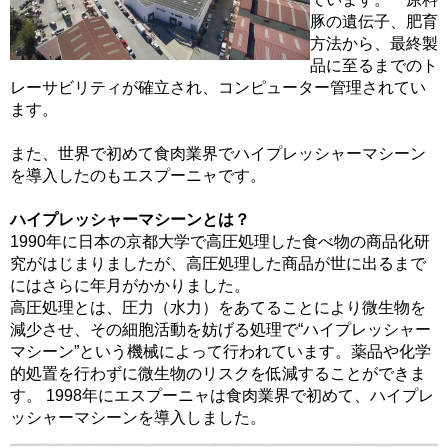
豚の遺伝子、肥育
方法から、最終製
品に至るまでのト
レーサビリティが確立され、コンピューター管理されてい
ます。
また、世界で初めて食肉業界でハイプレッシャーマシーン
を導入したのもエスプーニャです。
ハイプレッシャーマシーンとは？
1990年に日本の京都大学で高圧処理した食べ物の商品化研
究がはじまりましたが、高圧処理した商品が世に出るまで
にはさらに年月がかかりました。
高圧処理とは、圧力（水力）をあてることにより微生物を
減少させ、その細胞活動を妨げる処理で“ハイプレッシャー
マシーン”という機械によって行われています。薬品や化学
的処置を行わずに微生物のリスクを低減することができま
す。 1998年にエスプーニャは食肉業界で初めて、ハイプレ
ッシャーマシーンを導入しました。