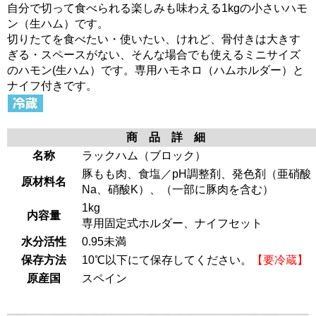
自分で切って食べられる楽しみも味わえる1kgの小さいハモ
ン（生ハム）です。
切りたてを食べたい・使いたい、けれど、骨付きは大きす
ぎる・スペースがない、そんな場合でも使えるミニサイズ
のハモン(生ハム）です。専用ハモネロ（ハムホルダー）と
ナイフ付きです。
商 品 詳 細
名称
ラックハム（ブロック）
豚もも肉、食塩／pH調整剤、発色剤（亜硝酸
原材料名
Na、硝酸K）、（一部に豚肉を含む）
1kg
内容量
専用固定式ホルダー、ナイフセット
水分活性
0.95未満
保存方法
10℃以下にて保存してください。
【要冷蔵】
原産国
スペイン