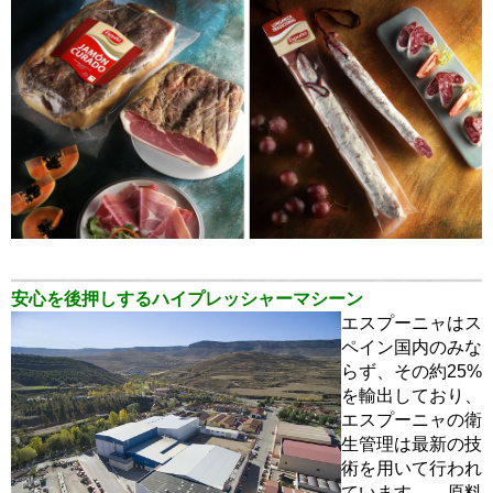
安心を後押しするハイプレッシャーマシーン
エスプーニャはス
ペイン国内のみな
らず、その約25%
を輸出しており、
エスプーニャの衛
生管理は最新の技
術を用いて行われ
ています。 原料