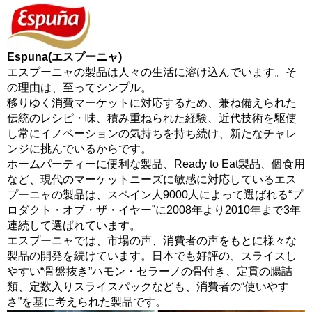
Espuna(エスプーニャ)
エスプーニャの製品は人々の生活に溶け込んでいます。そ
の理由は、至ってシンプル。
移りゆく消費マーケットに対応するため、兼ね備えられた
伝統のレシピ・味、積み重ねられた経験、近代技術を駆使
し常にイノベーションの気持ちを持ち続け、新たなチャレ
ンジに挑んでいるからです。
ホームパーティーに便利な製品、Ready to Eat製品、個食用
など、現代のマーケットニーズに敏感に対応しているエス
プーニャの製品は、スペイン人9000人によって選ばれる“プ
ロダクト・オブ・ザ・イヤー”に2008年より2010年まで3年
連続して選ばれています。
エスプーニャでは、市場の声、消費者の声をもとに様々な
製品の開発を続けています。日本でも好評の、スライスし
やすい“骨盤抜き”ハモン・セラーノの骨付き、定貫の腸詰
類、定数入りスライスパックなども、消費者の“使いやす
さ”を基に考えられた製品です。