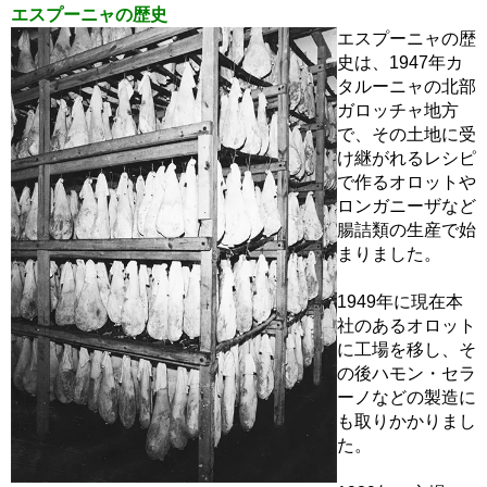
エスプーニャの歴史
エスプーニャの歴
史は、1947年カ
タルーニャの北部
ガロッチャ地方
で、その土地に受
け継がれるレシピ
で作るオロットや
ロンガニーザなど
腸詰類の生産で始
まりました。
1949年に現在本
社のあるオロット
に工場を移し、そ
の後ハモン・セラ
ーノなどの製造に
も取りかかりまし
た。