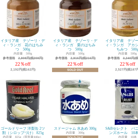
イタリア産 テゾーリ・デ
イタリア産 テゾーリ・デ
イタリア産 テゾ
ィ・ランガ 花のはちみ
ィ・ランガ 栗のはちみ
ィ・ランガ アカ
つ 500g
つ 500g
ちみつ 500
内容量 500g
内容量 500g
内容量 500g
参考価格
2,808円(税208円)
参考価格
2,916円(税216円)
参考価格
3,240円(
22％off
22％off
22％off
2,192円(税162円)
2,527円(税187
SOLD OUT
ゴールドリーフ 洋梨缶 2ツ
スドージャム 水あめ 300g
S&Bセレクト バ
割（シロップづけ） 825g
ンズホール 10
内容量 300g
内容量 825g（固形量440g）
内容量 10本
SOLD OUT