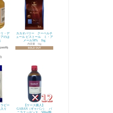
ーリ・デ
カカオバリー クーベルチ
シアのは
ュール ピストール ミ・ア
g
メール58% 1kg
内容量 1kg
税240円)
SOLD OUT
円)
ニラビー
【ケース購入】
本入り
GABAN（ギャバン） バ
ニラエッセンス 500ml瓶