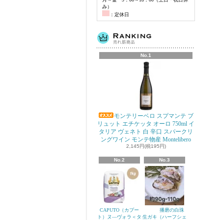
み）
：定休日
No.1
モンテリーベロ スプマンテ ブ
リュット エチケッタ オーロ 750ml イ
タリア ヴェネト 白 辛口 スパークリ
ングワイン モンテ物産 Montelibero
2,145円(税195円)
No.2
No.3
CAPUTO（カプー
播磨の白珠
ト）ヌ―ヴォラ＜タ
生ガキ（ハーフシェ