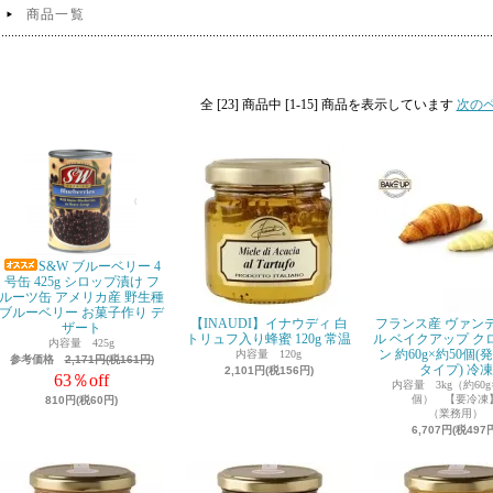
商品一覧
全 [23] 商品中 [1-15] 商品を表示しています
次の
S&W ブルーベリー 4
号缶 425g シロップ漬け フ
ルーツ缶 アメリカ産 野生種
ブルーベリー お菓子作り デ
【INAUDI】イナウディ 白
フランス産 ヴァン
ザート
トリュフ入り蜂蜜 120g 常温
ル ベイクアップ ク
内容量 425g
ン 約60g×約50個
内容量 120g
参考価格
2,171円(税161円)
タイプ) 冷凍
2,101円(税156円)
63％off
内容量 3kg（約60g
個） 【要冷凍
810円(税60円)
（業務用）
6,707円(税497