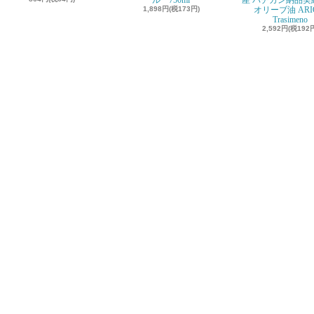
ル 750ml
産 バチカン納品実績
1,898円(税173円)
オリーブ油 ARI
Trasimeno
2,592円(税192