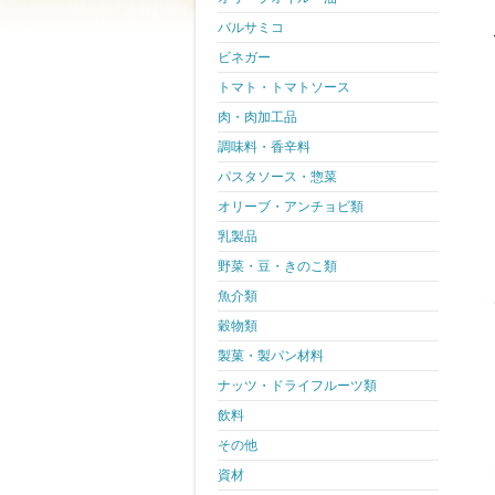
バルサミコ
ビネガー
トマト・トマトソース
肉・肉加工品
調味料・香辛料
パスタソース・惣菜
オリーブ・アンチョビ類
乳製品
野菜・豆・きのこ類
魚介類
穀物類
製菓・製パン材料
ナッツ・ドライフルーツ類
飲料
その他
資材