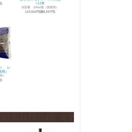
×12本
円)
内容量 500ml瓶（業務用）
115,522円(税8,557円)
ン） レ
務用）
務用）
円)