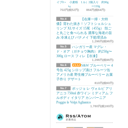
イプ0＞ 小麦粉 1
ル）2個入り 約90g
㎏
ー110g
702円(税52円)
864円(税64円)
No.4
【在庫一掃・大特
価】背わた抜き！ソフトシェルシュ
リンプ XLサイズ 15尾（455g） 殻ご
と丸ごと食べられる 濃厚な海老の旨
み 冷凍えび バナメイ 下処理済み
1,296円(税96円)
No.5
ハンガリー産 マグレ・
ド・オア（ガチョウ胸肉） 約250g〜
300g ロース フィレ【冷凍】
1,296円(税96円)
No.6
S&W ブルーベリー 4
号缶 425g シロップ漬け フルーツ缶
アメリカ産 野生種ブルーベリー お菓
子作り デザート
810円(税60円)
No.7
ポッジョ レ ヴォルピ アリ
アニコ 750ml 赤ワイン ミディアム フ
ルボディ イタリア カンパーニア
Poggio le Volpi Aglianico
1,760円(税160円)