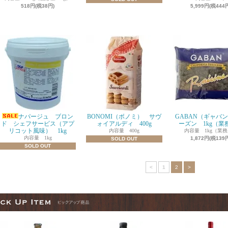
518円(税38円)
5,999円(税444
ナパージュ ブロン
BONOMI（ボノミ） サヴ
GABAN（ギャバ
ド シェフサービス（アプ
ォイアルディ 400g
ーズン 1kg（業
リコット風味） 1kg
内容量 400g
内容量 1kg（業
内容量 1kg
1,872円(税139
SOLD OUT
SOLD OUT
<
1
2
>