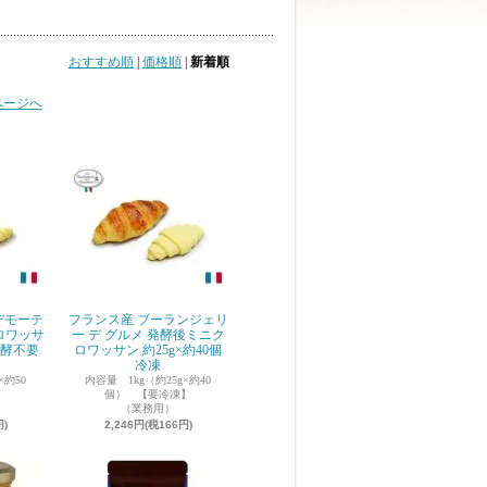
おすすめ順
|
価格順
|
新着順
ページへ
デモーテ
フランス産 ブーランジェリ
ロワッサ
ー デ グルメ 発酵後ミニク
(発酵不要
ロワッサン 約25g×約40個
冷凍
×約50
内容量 1kg（約25g×約40
】
個） 【要冷凍】
（業務用）
円)
2,246円(税166円)