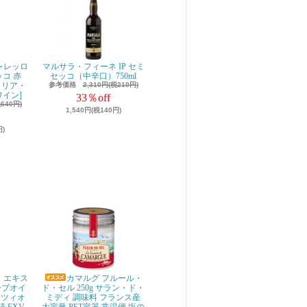
ャレッロ
マルサラ・フィーネ IP セミ
チェッコ 赤
セッコ（中辛口）750ml
エミリア・
参考価格
2,310円(税210円)
ワイン]
33％off
税640円)
1,540円(税140円)
円)
 エキス
カマルグ フルール・
ーブオイ
ド・セル 250g サラン・ド・
ッツィオ
ミディ 調味料 フランス産