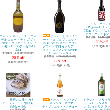
イル・ポッジ
Il Poggiarello 
750ml イタリア/
ロマーニア州 [赤
ヴィッラ スパリーナ ガヴィ
ザルデット プライベ
参考価格
7,040円(
デル コムーネ ディ ガヴィ
ート キュヴェ ブリュット
30％off
750ml イタリア 白ワイン ピ
750ml NV 白 スパークリン
エモンテ コルテーゼ100%
グワイン 辛口 イタリア ヴ
4,928円(税448
辛口
ェネト スプマンテ Zardetto
参考価格
4,290円(税390円)
Private Cuvee Brut
参考価格
1,760円(税160円)
20％off
17％off
3,432円(税312円)
1,452円(税132円)
播磨の白珠 生ガキ
ババル マルヴァジ
トラシメノ アリオリ
（ハーフシェル）2個入り
ア・オレンジ・スプマン
トラバージンオリ
約90gー110g
テ・ブリュット・ナチュー
ル 1L イタリア ラ
864円(税64円)