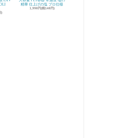
 EXV
大容量 PET容器 常温便 塩の
OLI
精華 仕上げの塩 プロ仕様
1,998円(税148円)
円)