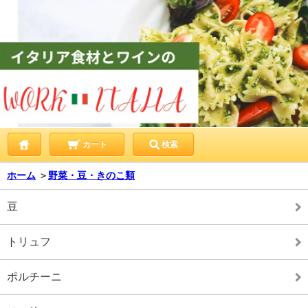
カート
検索
ホーム
＞
野菜・豆・きのこ類
豆
トリュフ
ポルチーニ