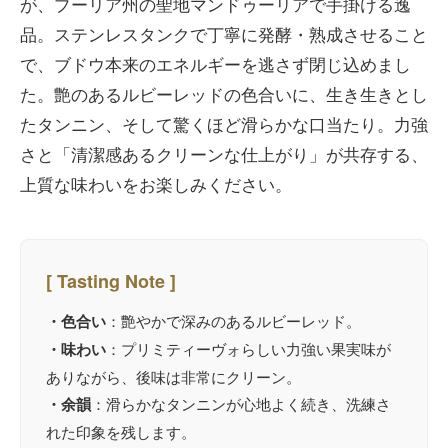
が、プーリア州の聖地マンドゥーリアで手掛ける逸
品。ステンレスタンクで丁寧に発酵・熟成させること
で、ブドウ本来のエネルギーを逃さず閉じ込めまし
た。艶のあるルビーレッドの色合いに、生き生きとし
たタンニン、そして驚くほど滑らかな口当たり。力強
さと「清潔感あるクリーンな仕上がり」が共存する、
上質な味わいをお楽しみください。
[ Tasting Note ]
・色合い
：艶やかで深みのあるルビーレッド。
・味わい
：プリミティーヴォらしい力強い果実味が
ありながら、後味は非常にクリーン。
・余韻
：滑らかなタンニンが心地よく続き、洗練さ
れた印象を残します。