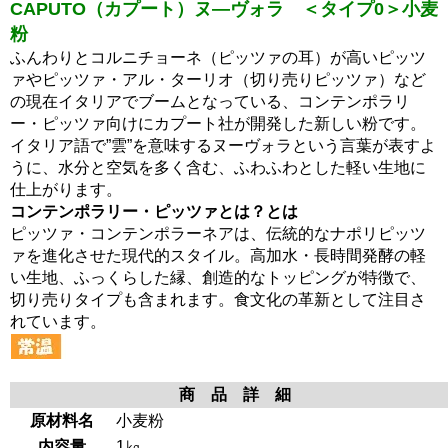
CAPUTO（カプート）ヌ―ヴォラ ＜タイプ0＞小麦
粉
ふんわりとコルニチョーネ（ピッツァの耳）が高いピッツ
ァやピッツァ・アル・ターリオ（切り売りピッツァ）など
の現在イタリアでブームとなっている、コンテンポラリ
ー・ピッツァ向けにカプート社が開発した新しい粉です。
イタリア語で”雲”を意味するヌーヴォラという言葉が表すよ
うに、水分と空気を多く含む、ふわふわとした軽い生地に
仕上がります。
コンテンポラリー・ピッツァとは？とは
ピッツァ・コンテンポラーネアは、伝統的なナポリピッツ
ァを進化させた現代的スタイル。高加水・長時間発酵の軽
い生地、ふっくらした縁、創造的なトッピングが特徴で、
切り売りタイプも含まれます。食文化の革新として注目さ
れています。
商 品 詳 細
原材料名
小麦粉
内容量
1㎏