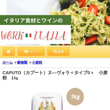
カート
検索
ホーム
＞
穀物類
＞
小麦粉
CAPUTO（カプート）ヌ―ヴォラ＜タイプ0＞ 小麦
粉 1㎏