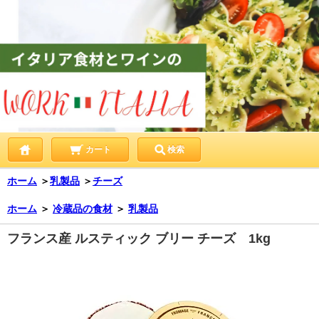
カート
検索
ホーム
＞
乳製品
＞
チーズ
ホーム
＞
冷蔵品の食材
＞
乳製品
フランス産 ルスティック ブリー チーズ 1kg