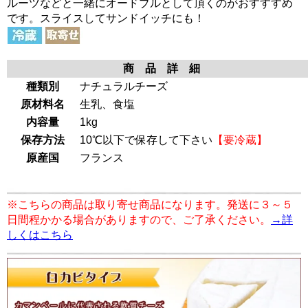
ルーツなどと一緒にオードブルとして頂くのがおすすすめ
です。スライスしてサンドイッチにも！
商 品 詳 細
種類別
ナチュラルチーズ
原材料名
生乳、食塩
内容量
1kg
保存方法
10℃以下で保存して下さい
【要冷蔵】
原産国
フランス
※こちらの商品は取り寄せ商品になります。発送に３～５
日間程かかる場合がありますので、ご了承ください。
→詳
しくはこちら