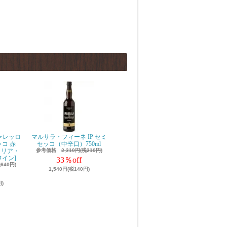
ャレッロ
マルサラ・フィーネ IP セミ
チェッコ 赤
セッコ（中辛口）750ml
エミリア・
参考価格
2,310円(税210円)
ワイン]
33％off
税640円)
1,540円(税140円)
円)