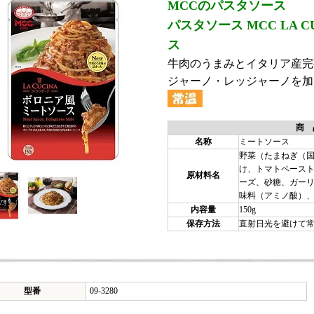
MCCのパスタソース
パスタソース MCC LA 
ス
牛肉のうまみとイタリア産完
ジャーノ・レッジャーノを加
商 
名称
ミートソース
野菜（たまねぎ（
け、トマトペース
原材料名
ーズ、砂糖、ガー
味料（アミノ酸）
内容量
150g
保存方法
直射日光を避けて
型番
09-3280