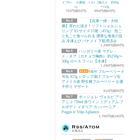
イプ0＞ 小麦粉 1
ル）2個入り 約90g
㎏
ー110g
702円(税52円)
864円(税64円)
No.4
【在庫一掃・大特
価】背わた抜き！ソフトシェルシュ
リンプ XLサイズ 15尾（455g） 殻ご
と丸ごと食べられる 濃厚な海老の旨
み 冷凍えび バナメイ 下処理済み
1,296円(税96円)
No.5
ハンガリー産 マグレ・
ド・オア（ガチョウ胸肉） 約250g〜
300g ロース フィレ【冷凍】
1,296円(税96円)
No.6
S&W ブルーベリー 4
号缶 425g シロップ漬け フルーツ缶
アメリカ産 野生種ブルーベリー お菓
子作り デザート
810円(税60円)
No.7
ポッジョ レ ヴォルピ アリ
アニコ 750ml 赤ワイン ミディアム フ
ルボディ イタリア カンパーニア
Poggio le Volpi Aglianico
1,760円(税160円)