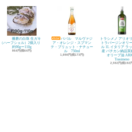
播磨の白珠 生ガキ
ババル マルヴァジ
トラシメノ アリオリ
（ハーフシェル）2個入り
ア・オレンジ・スプマン
トラバージンオリ
約90gー110g
テ・ブリュット・ナチュー
ル 1L イタリア ラ
864円(税64円)
ル 750ml
産 バチカン納品実績
1,898円(税173円)
オリーブ油 ARI
Trasimeno
2,592円(税192