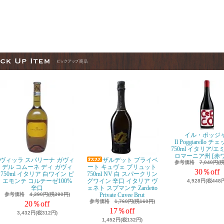
イル・ポッジ
Il Poggiarello 
750ml イタリア/
ロマーニア州 [赤
ヴィッラ スパリーナ ガヴィ
ザルデット プライベ
参考価格
7,040円(
デル コムーネ ディ ガヴィ
ート キュヴェ ブリュット
30％off
750ml イタリア 白ワイン ピ
750ml NV 白 スパークリン
エモンテ コルテーゼ100%
グワイン 辛口 イタリア ヴ
4,928円(税448
辛口
ェネト スプマンテ Zardetto
参考価格
4,290円(税390円)
Private Cuvee Brut
参考価格
1,760円(税160円)
20％off
17％off
3,432円(税312円)
1,452円(税132円)