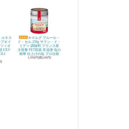
 エキス
カマルグ フルール・
ーブオイ
ド・セル 250g サラン・ド・
ッツィオ
ミディ 調味料 フランス産
 EXV
大容量 PET容器 常温便 塩の
OLI
精華 仕上げの塩 プロ仕様
1,998円(税148円)
円)