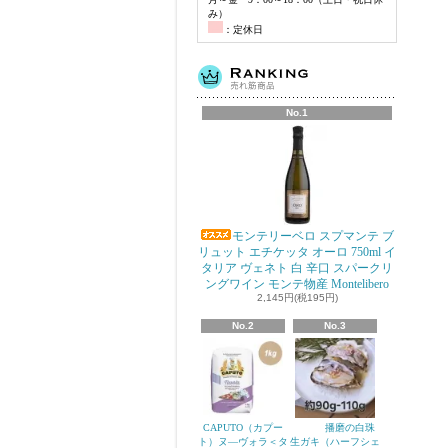
み）
：定休日
No.1
モンテリーベロ スプマンテ ブ
リュット エチケッタ オーロ 750ml イ
タリア ヴェネト 白 辛口 スパークリ
ングワイン モンテ物産 Montelibero
2,145円(税195円)
No.2
No.3
CAPUTO（カプー
播磨の白珠
ト）ヌ―ヴォラ＜タ
生ガキ（ハーフシェ