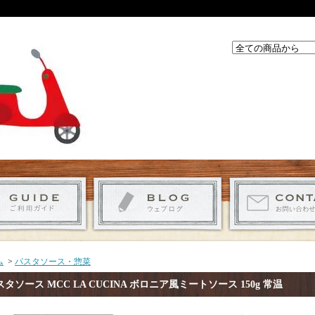
ム
>
パスタソース・惣菜
スタソース MCC LA CUCINA ボロニア風ミートソース 150g 常温