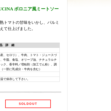
CUCINA ボロニア風ミートソー
熟トマトの甘味をいかし、パルミ
えて仕上げました。
品 詳 細
国産、セロリ）、牛肉、トマト・ジュースづ
ト、牛脂、食塩、オリーブ油、ナチュラルチ
リック、香辛料／増粘剤（加工でん粉）、調
、（一部に乳成分・牛肉を含む）
常温で保存して下さい。
SOLDOUT