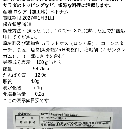
サラダのトッピングなど、多彩な料理に活躍します。
産地 ロシア【加工地】ベトナム
賞味期限 2027年1月31日
保存状態 冷凍
解凍方法： 凍ったまま、170℃〜180℃に熱した油で加熱処
理してください。
原材料及び添加物 カラフトマス（ロシア産）、コーンスタ
ーチ、食塩、魚醤(魚介類)/ｐH調整剤、増粘剤（キサンタン
ガム）、（一部にさけを含む）
栄養成分表示： 100ｇ当たり
熱量 154.7kcal
たんぱく質 12.9g
脂質 4.0g
炭水化物 17.1g
食塩相当量 0.2g
＊この表示値目安です。