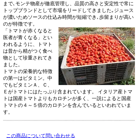
まで､モンテ物産が徹底管理し、品質の高さと安定性で常に
トップブランドとして市場をリードしてきました｡ジュース
が濃いためソースの仕込み時間が短縮でき､歩留まりが高い
のが特徴です。
「トマトが赤くなると
医者が青くなる」とい
われるように、トマト
は昔から精がつく食べ
物として珍重されてき
ました。
トマトの栄養的な特徴
の第一はビタミン。中
でもビタミンＡ、Ｃ、
Ｅがトマトにはたっぷり含まれています。 イタリア産トマ
トは国産トマトよりもカロチンが多く、一説によると国産
トマトの４～５倍のカロチンを含んでいるといわれていま
す。
この商品について問い合わせる