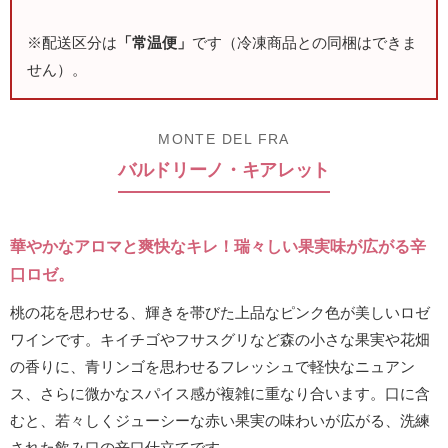
※配送区分は
「常温便」
です（冷凍商品との同梱はできま
せん）。
MONTE DEL FRA
バルドリーノ・キアレット
華やかなアロマと爽快なキレ！瑞々しい果実味が広がる辛
口ロゼ。
桃の花を思わせる、輝きを帯びた上品なピンク色が美しいロゼ
ワインです。キイチゴやフサスグリなど森の小さな果実や花畑
の香りに、青リンゴを思わせるフレッシュで軽快なニュアン
ス、さらに微かなスパイス感が複雑に重なり合います。口に含
むと、若々しくジューシーな赤い果実の味わいが広がる、洗練
された飲み口の辛口仕立てです。