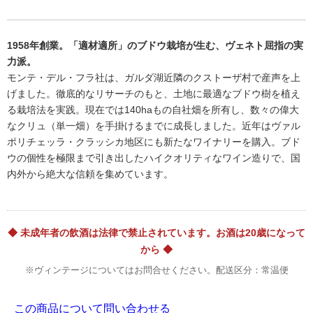
1958年創業。「適材適所」のブドウ栽培が生む、ヴェネト屈指の実
力派。
モンテ・デル・フラ社は、ガルダ湖近隣のクストーザ村で産声を上
げました。徹底的なリサーチのもと、土地に最適なブドウ樹を植え
る栽培法を実践。現在では140haもの自社畑を所有し、数々の偉大
なクリュ（単一畑）を手掛けるまでに成長しました。近年はヴァル
ポリチェッラ・クラッシカ地区にも新たなワイナリーを購入。ブド
ウの個性を極限まで引き出したハイクオリティなワイン造りで、国
内外から絶大な信頼を集めています。
◆ 未成年者の飲酒は法律で禁止されています。お酒は20歳になって
から ◆
※ヴィンテージについてはお問合せください。配送区分：常温便
この商品について問い合わせる