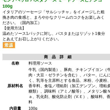
100g
イタリアのソーセージ「サルシッチャ」をイメージした粗
挽き肉の食感と、まろやかなクリームのコクをお楽しみく
ださい。（国内加工）
【使用方法】
温めたソース1パックに対し、パスタまたはリゾット1食分
とあえてお召し上がりください。
商 品 詳 細
名称
料理用ソース
牛乳（国内製造）、豚肉、チキンブイヨン（
肉・大豆・ゼラチンを含む）、バター、にん
く、乳等を主原料とする食品、米粉、小麦粉
原材料名
香辛料、食塩／増粘剤（加工デンプン、増粘
糖類）、調味料（アミノ酸等）、メタリン酸
ａ、乳化剤、酸化防止剤（V.Ｅ）、酸味料、
料
内容量
100g