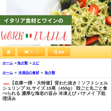
カート
検索
ホーム
＞
魚介類
＞
エビ
ホーム
＞
冷凍品の食材
＞
魚介類
【在庫一掃・大特価】背わた抜き！ソフトシェル
シュリンプ XLサイズ 15尾（455g） 殻ごと丸ごと食
べられる 濃厚な海老の旨み 冷凍えび バナメイ 下処
理済み