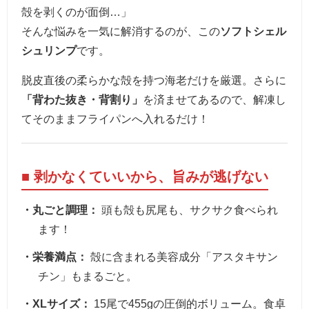
殻を剥くのが面倒…」
そんな悩みを一気に解消するのが、この
ソフトシェル
シュリンプ
です。
脱皮直後の柔らかな殻を持つ海老だけを厳選。さらに
「背わた抜き・背割り」
を済ませてあるので、解凍し
てそのままフライパンへ入れるだけ！
■ 剥かなくていいから、旨みが逃げない
・丸ごと調理：
頭も殻も尻尾も、サクサク食べられ
ます！
・栄養満点：
殻に含まれる美容成分「アスタキサン
チン」もまるごと。
・XLサイズ：
15尾で455gの圧倒的ボリューム。食卓