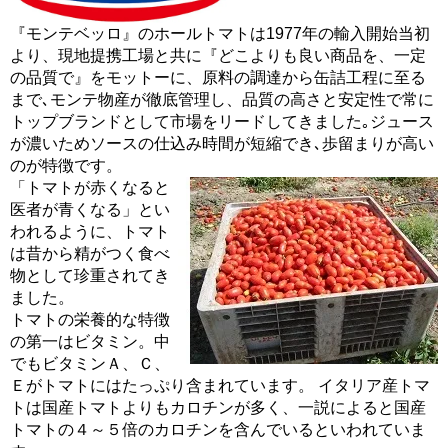
『モンテベッロ』のホールトマトは1977年の輸入開始当初
より、現地提携工場と共に『どこよりも良い商品を、一定
の品質で』をモットーに、原料の調達から缶詰工程に至る
まで､モンテ物産が徹底管理し、品質の高さと安定性で常に
トップブランドとして市場をリードしてきました｡ジュース
が濃いためソースの仕込み時間が短縮でき､歩留まりが高い
のが特徴です。
「トマトが赤くなると
医者が青くなる」とい
われるように、トマト
は昔から精がつく食べ
物として珍重されてき
ました。
トマトの栄養的な特徴
の第一はビタミン。中
でもビタミンＡ、Ｃ、
Ｅがトマトにはたっぷり含まれています。 イタリア産トマ
トは国産トマトよりもカロチンが多く、一説によると国産
トマトの４～５倍のカロチンを含んでいるといわれていま