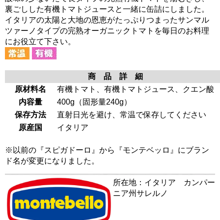
裏ごしした有機トマトジュースと一緒に缶詰にしました。
イタリアの太陽と大地の恩恵がたっぷりつまったサンマル
ツァーノタイプの完熟オーガニックトマトを毎日のお料理
にお役立て下さい。
商 品 詳 細
原材料名
有機トマト、有機トマトジュース、クエン酸
内容量
400g（固形量240g）
保存方法
直射日光を避け、常温で保存してください
原産国
イタリア
※以前の『スピガドーロ』から『モンテベッロ』にブラン
ド名が変更になりました。
所在地：イタリア カンパー
ニア州サレルノ