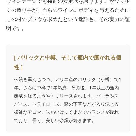
ヴィンテージでも抜群の安定感を誇ります。かつて多
くの造り手が、自らのワインにボディを与えるために
この村のブドウを求めたという逸話も、その実力の証
明です。
[ バリックと中樽、そして瓶内で磨かれる個
性 ]
伝統を重んじつつ、アリエ産のバリック（小樽）で1
年、さらに中樽で1年熟成。その後、1年以上の瓶内
熟成を経てようやくリリースされます。バニラやス
パイス、ドライローズ、森の下草などが入り混じる
複雑なアロマ。味わいはふくよかでバランスが取れ
ており、長く、美しい余韻が続きます。