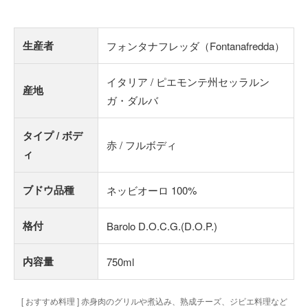
生産者
フォンタナフレッダ（Fontanafredda）
イタリア / ピエモンテ州セッラルン
産地
ガ・ダルバ
タイプ / ボデ
赤 / フルボディ
ィ
ブドウ品種
ネッビオーロ 100%
格付
Barolo D.O.C.G.(D.O.P.)
内容量
750ml
[ おすすめ料理 ] 赤身肉のグリルや煮込み、熟成チーズ、ジビエ料理など