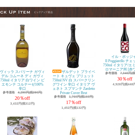
イル・ポッジ
Il Poggiarello 
750ml イタリア/
ロマーニア州 [赤
ヴィッラ スパリーナ ガヴィ
ザルデット プライベ
参考価格
7,040円(
デル コムーネ ディ ガヴィ
ート キュヴェ ブリュット
30％off
750ml イタリア 白ワイン ピ
750ml NV 白 スパークリン
エモンテ コルテーゼ100%
グワイン 辛口 イタリア ヴ
4,928円(税448
辛口
ェネト スプマンテ Zardetto
参考価格
4,290円(税390円)
Private Cuvee Brut
参考価格
1,760円(税160円)
20％off
17％off
3,432円(税312円)
1,452円(税132円)