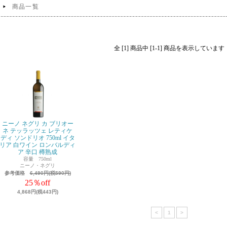
商品一覧
全 [1] 商品中 [1-1] 商品を表示しています
ニーノ ネグリ カ ブリオー
ネ テッラッツェ レティケ
ディ ソンドリオ 750ml イタ
リア 白ワイン ロンバルディ
ア 辛口 樽熟成
容量 750ml
ニーノ・ネグリ
参考価格
6,490円(税590円)
25％off
4,868円(税443円)
<
1
>