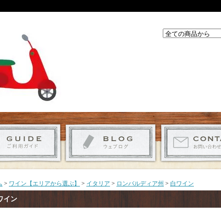
ム
>
ワイン【エリアから選ぶ】
>
イタリア
>
ロンバルディア州
>
白ワイン
ワイン