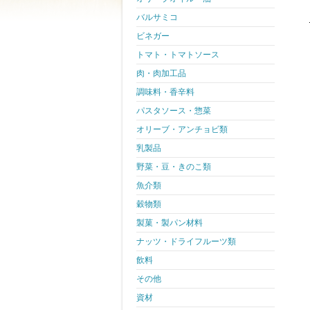
バルサミコ
ビネガー
トマト・トマトソース
肉・肉加工品
調味料・香辛料
パスタソース・惣菜
オリーブ・アンチョビ類
乳製品
野菜・豆・きのこ類
魚介類
穀物類
製菓・製パン材料
ナッツ・ドライフルーツ類
飲料
その他
資材