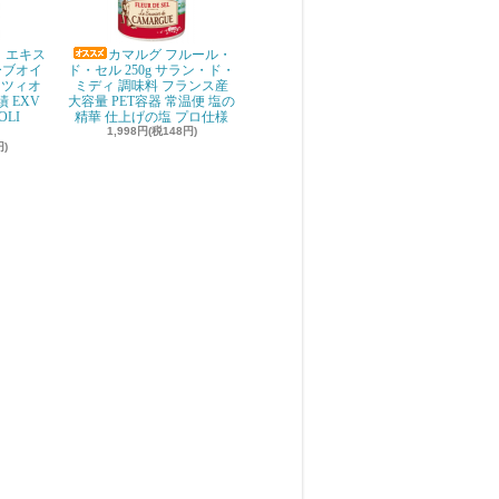
 エキス
カマルグ フルール・
ーブオイ
ド・セル 250g サラン・ド・
ッツィオ
ミディ 調味料 フランス産
 EXV
大容量 PET容器 常温便 塩の
OLI
精華 仕上げの塩 プロ仕様
1,998円(税148円)
円)