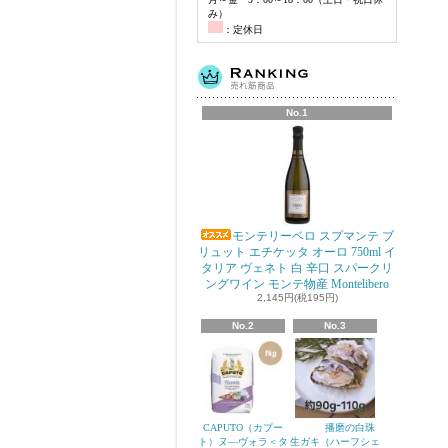
み）
：定休日
No.1
モンテリーベロ スプマンテ ブ
リュット エチケッタ オーロ 750ml イ
タリア ヴェネト 白 辛口 スパークリ
ングワイン モンテ物産 Montelibero
2,145円(税195円)
No.2
No.3
CAPUTO（カプー
播磨の白珠
ト）ヌ―ヴォラ＜タ
生ガキ（ハーフシェ