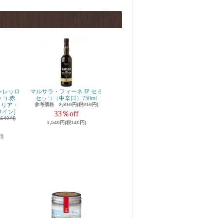
ャレッロ
マルサラ・フィーネ IP セミ
チェッコ 赤
セッコ（中辛口）750ml
エミリア・
参考価格
2,310円(税210円)
ワイン]
33％off
税640円)
1,540円(税140円)
円)