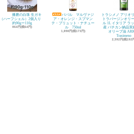
播磨の白珠 生ガキ
ババル マルヴァジ
トラシメノ アリオリ
（ハーフシェル）2個入り
ア・オレンジ・スプマン
トラバージンオリ
約90gー110g
テ・ブリュット・ナチュー
ル 1L イタリア ラ
864円(税64円)
ル 750ml
産 バチカン納品実績
1,898円(税173円)
オリーブ油 ARI
Trasimeno
2,592円(税192