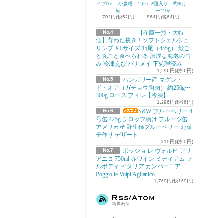
イプ0＞ 小麦粉 1
ル）2個入り 約90g
㎏
ー110g
702円(税52円)
864円(税64円)
No.4
【在庫一掃・大特
価】背わた抜き！ソフトシェルシュ
リンプ XLサイズ 15尾（455g） 殻ご
と丸ごと食べられる 濃厚な海老の旨
み 冷凍えび バナメイ 下処理済み
1,296円(税96円)
No.5
ハンガリー産 マグレ・
ド・オア（ガチョウ胸肉） 約250g〜
300g ロース フィレ【冷凍】
1,296円(税96円)
No.6
S&W ブルーベリー 4
号缶 425g シロップ漬け フルーツ缶
アメリカ産 野生種ブルーベリー お菓
子作り デザート
810円(税60円)
No.7
ポッジョ レ ヴォルピ アリ
アニコ 750ml 赤ワイン ミディアム フ
ルボディ イタリア カンパーニア
Poggio le Volpi Aglianico
1,760円(税160円)