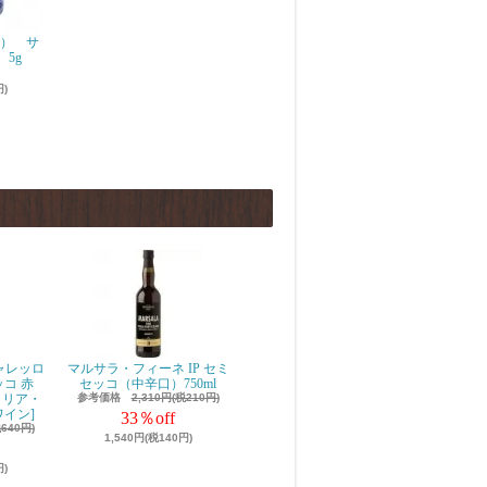
ン） サ
5g
円)
ャレッロ
マルサラ・フィーネ IP セミ
チェッコ 赤
セッコ（中辛口）750ml
エミリア・
参考価格
2,310円(税210円)
ワイン]
33％off
税640円)
1,540円(税140円)
円)