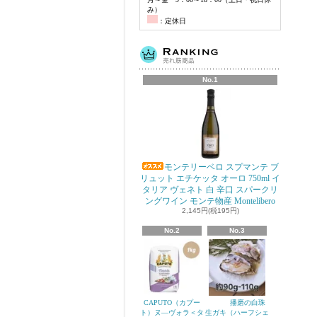
み）
：定休日
No.1
モンテリーベロ スプマンテ ブ
リュット エチケッタ オーロ 750ml イ
タリア ヴェネト 白 辛口 スパークリ
ングワイン モンテ物産 Montelibero
2,145円(税195円)
No.2
No.3
CAPUTO（カプー
播磨の白珠
ト）ヌ―ヴォラ＜タ
生ガキ（ハーフシェ