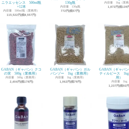
ニラエッセンス 500ml瓶
130g瓶
内容量 1kg（業
×12本
内容量 130g瓶
1,872円(税139
内容量 500ml瓶（業務用）
772円(税57円)
115,522円(税8,557円)
GABAN（ギャバン）クコ
GABAN（ギャバン）ガル
GABAN（ギャバ
の実 500g（業務用）
バンゾー 1kg（業務用）
ティルピース 1k
用）
内容量 500g（業務用）
内容量 1kg（業務用）
内容量 1kg
2,404円(税178円)
1,062円(税79円)
1,237円(税92円