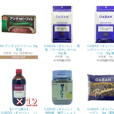
SO アンチョビーフィレ 50g
GABAN（ギャバン） 馬
GABAN（ギャバ
常温
告 （マーガオ）ホール
ングペッパー（ヒ
50g 袋
ール 50g 
内容量 50g（固形量30g）
内容量 50g
内容量 50g
SOLD OUT
972円(税72円)
972円(税72円)
【ケース購入】
GABAN（ギャバン） 九
GABAN（ギャバ
GABAN（ギャバン） バ
州特産 柚子こしょう
ーズン 1kg（業