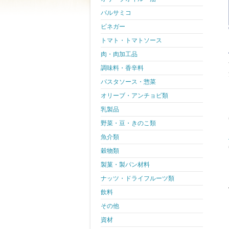
バルサミコ
ビネガー
トマト・トマトソース
肉・肉加工品
調味料・香辛料
パスタソース・惣菜
オリーブ・アンチョビ類
乳製品
野菜・豆・きのこ類
魚介類
穀物類
製菓・製パン材料
ナッツ・ドライフルーツ類
飲料
その他
資材