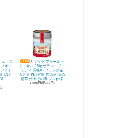
 エキス
カマルグ フルール・
ーブオイ
ド・セル 250g サラン・ド・
ッツィオ
ミディ 調味料 フランス産
 EXV
大容量 PET容器 常温便 塩の
OLI
精華 仕上げの塩 プロ仕様
1,998円(税148円)
円)