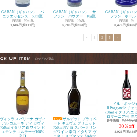
GABAN（ギャバン） バ
GABAN（ギャバン） サ
GABAN（ギャバ
ニラエッセンス 50ml瓶
フラン パウダー 10g瓶
フラン ホール 
内容量 50ml瓶
内容量 10g瓶
内容量 5g
1,504円(税111円)
6,788円(税503円)
5,476円(税406
<
1
2
3
>
イル・ポッジ
Il Poggiarello 
750ml イタリア/
ロマーニア州 [赤
ヴィッラ スパリーナ ガヴィ
ザルデット プライベ
参考価格
7,040円(
デル コムーネ ディ ガヴィ
ート キュヴェ ブリュット
30％off
750ml イタリア 白ワイン ピ
750ml NV 白 スパークリン
エモンテ コルテーゼ100%
グワイン 辛口 イタリア ヴ
4,928円(税448
辛口
ェネト スプマンテ Zardetto