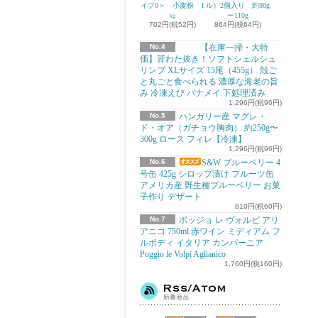
イプ0＞ 小麦粉 1
ル）2個入り 約90g
㎏
ー110g
702円(税52円)
864円(税64円)
No.4
【在庫一掃・大特
価】背わた抜き！ソフトシェルシュ
リンプ XLサイズ 15尾（455g） 殻ご
と丸ごと食べられる 濃厚な海老の旨
み 冷凍えび バナメイ 下処理済み
1,296円(税96円)
No.5
ハンガリー産 マグレ・
ド・オア（ガチョウ胸肉） 約250g〜
300g ロース フィレ【冷凍】
1,296円(税96円)
No.6
S&W ブルーベリー 4
号缶 425g シロップ漬け フルーツ缶
アメリカ産 野生種ブルーベリー お菓
子作り デザート
810円(税60円)
No.7
ポッジョ レ ヴォルピ アリ
アニコ 750ml 赤ワイン ミディアム フ
ルボディ イタリア カンパーニア
Poggio le Volpi Aglianico
1,760円(税160円)