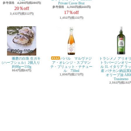
参考価格
4,290円(税390円)
Private Cuvee Brut
参考価格
1,760円(税160円)
20％off
17％off
3,432円(税312円)
1,452円(税132円)
播磨の白珠 生ガキ
ババル マルヴァジ
トラシメノ アリオリ
（ハーフシェル）2個入り
ア・オレンジ・スプマン
トラバージンオリ
約90gー110g
テ・ブリュット・ナチュー
ル 1L イタリア ラ
864円(税64円)
ル 750ml
産 バチカン納品実績
1,898円(税173円)
オリーブ油 ARI
Trasimeno
2,592円(税192