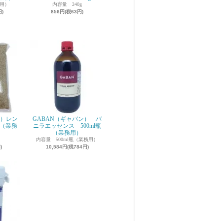
務用）
内容量 240g
円)
856円(税63円)
ン）レン
GABAN（ギャバン） バ
g（業務
ニラエッセンス 500ml瓶
（業務用）
内容量 500ml瓶（業務用）
)
10,584円(税784円)