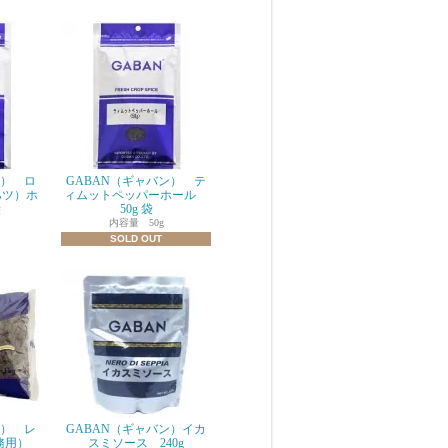
ン） ロ
GABAN（ギャバン） テ
ハツ）ホ
ィムットペッパーホール
袋
50g 袋
内容量 50g
SOLD OUT
ン） レ
GABAN（ギャバン）イカ
務用）
スミソース 240g