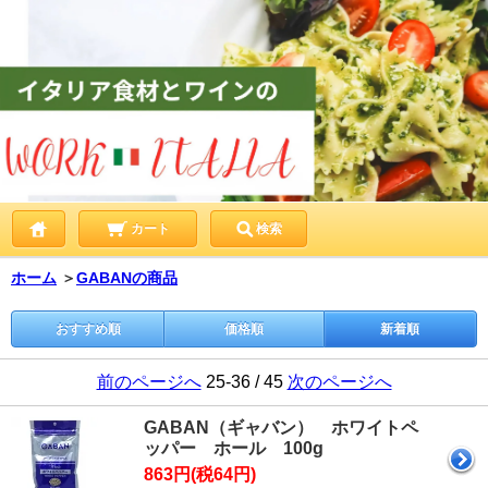
カート
検索
ホーム
＞
GABANの商品
おすすめ順
価格順
新着順
前のページへ
25-36 / 45
次のページへ
GABAN（ギャバン） ホワイトペ
ッパー ホール 100g
863円(税64円)