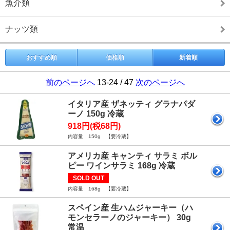
魚介類
ナッツ類
おすすめ順
価格順
新着順
前のページへ
13-24 / 47
次のページへ
イタリア産 ザネッティ グラナパダ
ーノ 150g 冷蔵
918円(税68円)
内容量 150g 【要冷蔵】
アメリカ産 キャンティ サラミ ボル
ピー ワインサラミ 168g 冷蔵
SOLD OUT
内容量 168g 【要冷蔵】
スペイン産 生ハムジャーキー（ハ
モンセラーノのジャーキー） 30g
常温